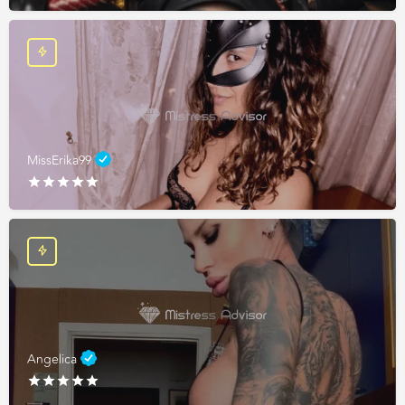
MissErika99
Angelica