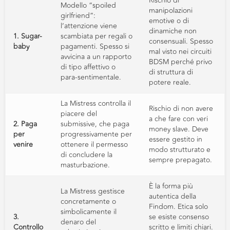
Rischio di
Modello “spoiled
manipolazioni
girlfriend”:
emotive o di
l’attenzione viene
dinamiche non
1. Sugar-
scambiata per regali o
consensuali. Spesso
baby
pagamenti. Spesso si
mal visto nei circuiti
avvicina a un rapporto
BDSM perché privo
di tipo affettivo o
di struttura di
para-sentimentale.
potere reale.
La Mistress controlla il
Rischio di non avere
piacere del
a che fare con veri
2. Paga
submissive, che paga
money slave. Deve
per
progressivamente per
essere gestito in
venire
ottenere il permesso
modo strutturato e
di concludere la
sempre prepagato.
masturbazione.
È la forma più
La Mistress gestisce
autentica della
concretamente o
Findom. Etica solo
simbolicamente il
3.
se esiste consenso
denaro del
Controllo
scritto e limiti chiari.