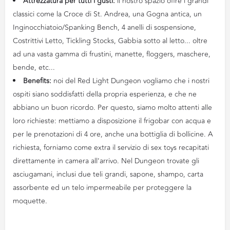
Attrezzatura per tutti i gusti:
il nostro spazio offre i grandi
classici come la Croce di St. Andrea, una Gogna antica, un
Inginocchiatoio/Spanking Bench, 4 anelli di sospensione,
Costrittivi Letto, Tickling Stocks, Gabbia sotto al letto... oltre
ad una vasta gamma di frustini, manette, floggers, maschere,
bende, etc...
Benefits:
noi del Red Light Dungeon vogliamo che i nostri
ospiti siano soddisfatti della propria esperienza, e che ne
abbiano un buon ricordo. Per questo, siamo molto attenti alle
loro richieste: mettiamo a disposizione il frigobar con acqua e
per le prenotazioni di 4 ore, anche una bottiglia di bollicine. A
richiesta, forniamo come extra il servizio di sex toys recapitati
direttamente in camera all'arrivo. Nel Dungeon trovate gli
asciugamani, inclusi due teli grandi, sapone, shampo, carta
assorbente ed un telo impermeabile per proteggere la
moquette.