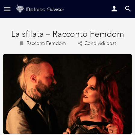
La sfilata – Racconto Femdom
Racconti Femdom
Condividi post