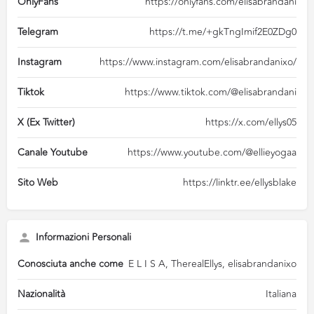
OnlyFans
https://onlyfans.com/elisabrandani
Telegram
https://t.me/+gkTngImif2E0ZDg0
Instagram
https://www.instagram.com/elisabrandanixo/
Tiktok
https://www.tiktok.com/@elisabrandani
X (Ex Twitter)
https://x.com/ellys05
Canale Youtube
https://www.youtube.com/@ellieyogaa
Sito Web
https://linktr.ee/ellysblake
Informazioni Personali
Conosciuta anche come
E L I S A, TherealEllys, elisabrandanixo
Nazionalità
Italiana