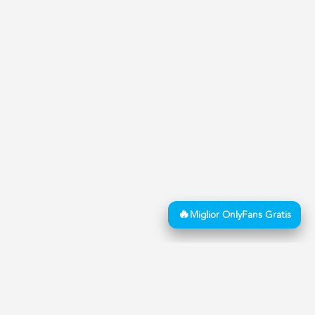
Copyright © 2026 Mistress Advisor | BG Tech Solutions Ltd
Mistress Advisor è il sito #1 per chi cerca Annunci di Mistress in Italia con