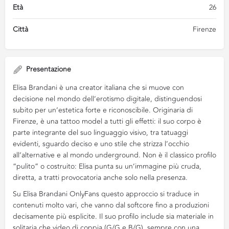
Età
26
Città
Firenze
Presentazione
Elisa Brandani è una creator italiana che si muove con
decisione nel mondo dell’erotismo digitale, distinguendosi
subito per un’estetica forte e riconoscibile. Originaria di
Firenze, è una tattoo model a tutti gli effetti: il suo corpo è
parte integrante del suo linguaggio visivo, tra tatuaggi
evidenti, sguardo deciso e uno stile che strizza l’occhio
all’alternative e al mondo underground. Non è il classico profilo
“pulito” o costruito: Elisa punta su un’immagine più cruda,
diretta, a tratti provocatoria anche solo nella presenza.
Su Elisa Brandani OnlyFans questo approccio si traduce in
contenuti molto vari, che vanno dal softcore fino a produzioni
decisamente più esplicite. Il suo profilo include sia materiale in
solitaria che video di coppia (G/G e B/G), sempre con una