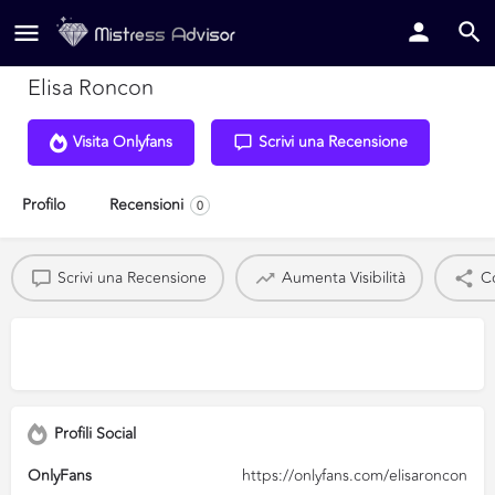
Elisa Roncon
Visita Onlyfans
Scrivi una Recensione
Profilo
Recensioni
0
Scrivi una Recensione
Aumenta Visibilità
Co
Profili Social
OnlyFans
https://onlyfans.com/elisaroncon