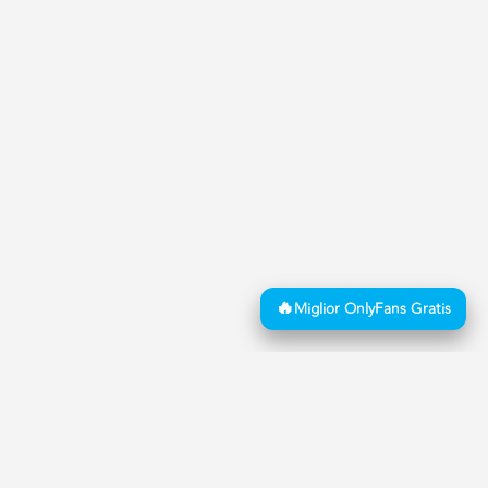
Copyright © 2026 Mistress Advisor | BG Tech Solutions Ltd
Mistress Advisor è il sito #1 per chi cerca Annunci di Mistress in Italia con
Recensioni Verificate. Essendo solo un sito di pubblicazione di annunci BDSM e