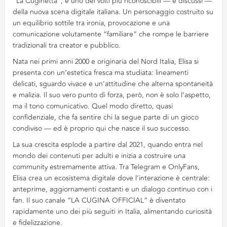
“La Cuginetta”, è uno dei volti più riconoscibili — e discussi —
della nuova scena digitale italiana. Un personaggio costruito su
un equilibrio sottile tra ironia, provocazione e una
comunicazione volutamente “familiare” che rompe le barriere
tradizionali tra creator e pubblico.
Nata nei primi anni 2000 e originaria del Nord Italia, Elisa si
presenta con un’estetica fresca ma studiata: lineamenti
delicati, sguardo vivace e un’attitudine che alterna spontaneità
e malizia. Il suo vero punto di forza, però, non è solo l’aspetto,
ma il tono comunicativo. Quel modo diretto, quasi
confidenziale, che fa sentire chi la segue parte di un gioco
condiviso — ed è proprio qui che nasce il suo successo.
La sua crescita esplode a partire dal 2021, quando entra nel
mondo dei contenuti per adulti e inizia a costruire una
community estremamente attiva. Tra Telegram e OnlyFans,
Elisa crea un ecosistema digitale dove l’interazione è centrale:
anteprime, aggiornamenti costanti e un dialogo continuo con i
fan. Il suo canale “LA CUGINA OFFICIAL” è diventato
rapidamente uno dei più seguiti in Italia, alimentando curiosità
e fidelizzazione.