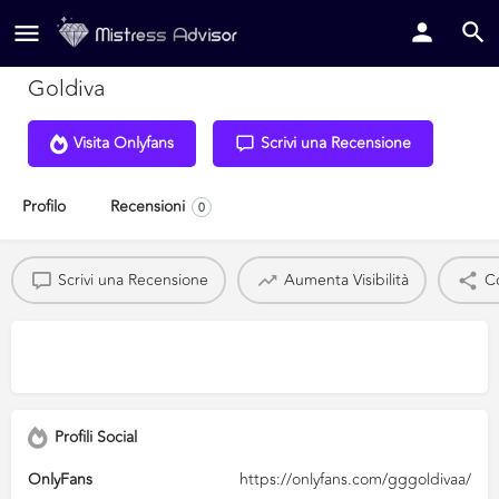
Goldiva
Visita Onlyfans
Scrivi una Recensione
Profilo
Recensioni
0
Scrivi una Recensione
Aumenta Visibilità
Co
Profili Social
OnlyFans
https://onlyfans.com/gggoldivaa/