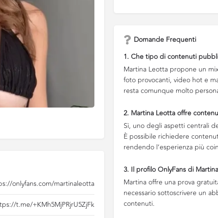
Domande Frequenti
1. Che tipo di contenuti pubbl
Martina Leotta propone un mix 
foto provocanti, video hot e mat
resta comunque molto personal
2. Martina Leotta offre contenut
Sì, uno degli aspetti centrali de
È possibile richiedere contenuti
rendendo l’esperienza più coi
3. Il profilo OnlyFans di Martin
Martina offre una prova gratuita
ps://onlyfans.com/martinaleotta
necessario sottoscrivere un a
contenuti.
tps://t.me/+KMh5MjPRjrU5ZjFk