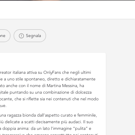
one
Segnala
eator italiana attiva su OnlyFans che negli ultimi
zie a uno stile spontaneo, diretto e dichiaratamente
ato anche con il nome di Martina Messina, ha
digitale puntando su una combinazione di dolcezza
cante, che si riflette sia nei contenuti che nel modo
gue.
na ragazza bionda dall’aspetto curato e femminile,
ù delicate a scatti decisamente più audaci. Il suo
a doppia anima: da un lato l’immagine “pulita” e