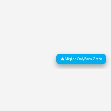
i pubblicazione di annunci BDSM e Fetish, dichiara
ione degli annunci è completamente automatizzato ed
ività di moderazione, dell’annuncio stesso.