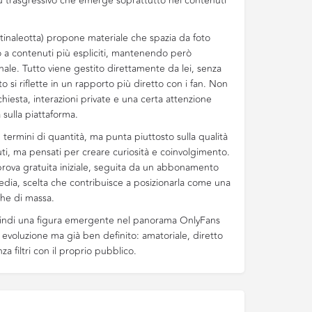
più trasgressivo che emerge soprattutto nei contenuti
tinaleotta) propone materiale che spazia da foto
o a contenuti più espliciti, mantenendo però
le. Tutto viene gestito direttamente da lei, senza
 si riflette in un rapporto più diretto con i fan. Non
chiesta, interazioni private e una certa attenzione
 sulla piattaforma.
 in termini di quantità, ma punta piuttosto sulla qualità
nuti, ma pensati per creare curiosità e coinvolgimento.
prova gratuita iniziale, seguita da un abbonamento
media, scelta che contribuisce a posizionarla come una
che di massa.
uindi una figura emergente nel panorama OnlyFans
n evoluzione ma già ben definito: amatoriale, diretto
za filtri con il proprio pubblico.