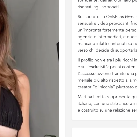
sorridente, dall’altro un lato 
riservati agli abbonati.
Sul suo profilo OnlyFans (@mar
sensuali e video provocanti fin
un’impronta fortemente persona
agenzie o intermediari, e questo
mancano infatti contenuti su ri
verso chi decide di supportarla
Il profilo non è tra i più ricchi
e sull’esclusività: pochi conte
L’accesso avviene tramite una 
mensile più alto rispetto alla 
creator “di nicchia” piuttosto 
Martina Leotta rappresenta q
italiano, con uno stile ancora i
e costruito su una relazione sen