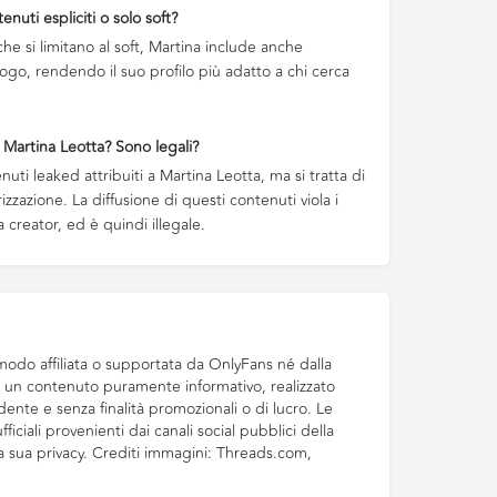
nuti espliciti o solo soft?
che si limitano al soft, Martina include anche
logo, rendendo il suo profilo più adatto a chi cerca
 Martina Leotta? Sono legali?
uti leaked attribuiti a Martina Leotta, ma si tratta di
zzazione. La diffusione di questi contenuti viola i
la creator, ed è quindi illegale.
odo affiliata o supportata da OnlyFans né dalla
di un contenuto puramente informativo, realizzato
ente e senza finalità promozionali o di lucro. Le
ficiali provenienti dai canali social pubblici della
la sua privacy. Crediti immagini: Threads.com,