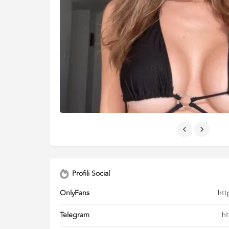
Profili Social
OnlyFans
htt
Telegram
ht