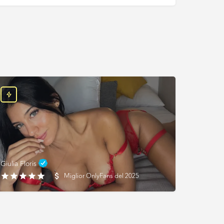
Giulia Floris
Miglior OnlyFans del 2025