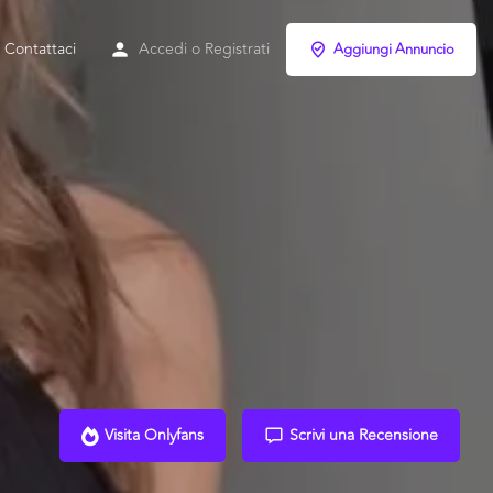
Contattaci
Accedi
o
Registrati
Aggiungi Annuncio
Visita Onlyfans
Scrivi una Recensione