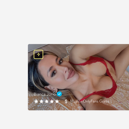
Bianca Jorio
Miglior OnlyFans Gratis