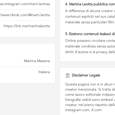
ww.instagram.com/marti.leottaa
4. Martina Leotta pubblica conte
A differenza di alcune creator 
//www.tiktok.com/@marti.leotta
contenuti espliciti nel suo cata
materiale senza particolari filtri.
https://link.me/martinaleotta
5. Esistono contenuti leaked di
Online possono circolare conten
materiale condiviso senza autori
diritti d’autore e la privacy del
Martina Messina
Italiana
Disclaimer Legale
Questa pagina non è in alcun m
creator menzionata. Si tratta 
come lavoro editoriale indipend
fotografie visibili sono embed uf
creator, nel pieno rispetto del
Instagram.com, X.com