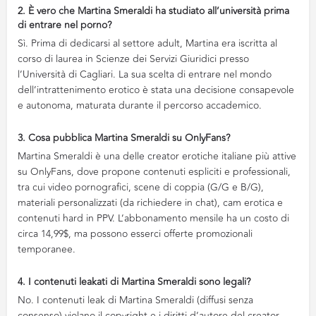
2. È vero che Martina Smeraldi ha studiato all’università prima
di entrare nel porno?
Sì. Prima di dedicarsi al settore adult, Martina era iscritta al
corso di laurea in Scienze dei Servizi Giuridici presso
l’Università di Cagliari. La sua scelta di entrare nel mondo
dell’intrattenimento erotico è stata una decisione consapevole
e autonoma, maturata durante il percorso accademico.
3. Cosa pubblica Martina Smeraldi su OnlyFans?
Martina Smeraldi è una delle creator erotiche italiane più attive
su OnlyFans, dove propone contenuti espliciti e professionali,
tra cui video pornografici, scene di coppia (G/G e B/G),
materiali personalizzati (da richiedere in chat), cam erotica e
contenuti hard in PPV. L’abbonamento mensile ha un costo di
circa 14,99$, ma possono esserci offerte promozionali
temporanee.
4. I contenuti leakati di Martina Smeraldi sono legali?
No. I contenuti leak di Martina Smeraldi (diffusi senza
consenso) violano il copyright e i diritti d’autore del creator.