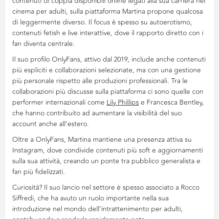
contenuti di coppia disponibili online legati alla sua carriera nel
cinema per adulti, sulla piattaforma Martina propone qualcosa
di leggermente diverso. Il focus è spesso su autoerotismo,
contenuti fetish e live interattive, dove il rapporto diretto con i
fan diventa centrale.
Il suo profilo OnlyFans, attivo dal 2019, include anche contenuti
più espliciti e collaborazioni selezionate, ma con una gestione
più personale rispetto alle produzioni professionali. Tra le
collaborazioni più discusse sulla piattaforma ci sono quelle con
performer internazionali come
Lily Phillips
e Francesca Bentley,
che hanno contribuito ad aumentare la visibilità del suo
account anche all’estero.
Oltre a OnlyFans, Martina mantiene una presenza attiva su
Instagram, dove condivide contenuti più soft e aggiornamenti
sulla sua attività, creando un ponte tra pubblico generalista e
fan più fidelizzati.
Curiosità? Il suo lancio nel settore è spesso associato a Rocco
Siffredi, che ha avuto un ruolo importante nella sua
introduzione nel mondo dell’intrattenimento per adulti,