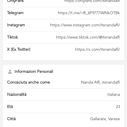
OnlyFans
https://onlyfans.com/itsnandalfi
Telegram
https://t.me/+B_6F9777iWNkOTBk
Instagram
https://www.instagram.com/itsnandalfi/
Tiktok
https://www.tiktok.com/@itsnandalfi
X (Ex Twitter)
https://x.com/itsnandalfi/
Informazioni Personali
Conosciuta anche come
Nanda Alfì, itsnandalfi
Nazionalità
Italiana
Età
23
Città
Gallarate, Varese