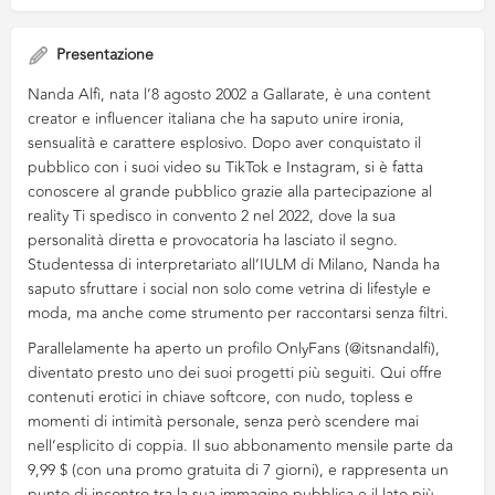
Presentazione
Nanda Alfì, nata l’8 agosto 2002 a Gallarate, è una content
creator e influencer italiana che ha saputo unire ironia,
sensualità e carattere esplosivo. Dopo aver conquistato il
pubblico con i suoi video su TikTok e Instagram, si è fatta
conoscere al grande pubblico grazie alla partecipazione al
reality Ti spedisco in convento 2 nel 2022, dove la sua
personalità diretta e provocatoria ha lasciato il segno.
Studentessa di interpretariato all’IULM di Milano, Nanda ha
saputo sfruttare i social non solo come vetrina di lifestyle e
moda, ma anche come strumento per raccontarsi senza filtri.
Parallelamente ha aperto un profilo OnlyFans (@itsnandalfi),
diventato presto uno dei suoi progetti più seguiti. Qui offre
contenuti erotici in chiave softcore, con nudo, topless e
momenti di intimità personale, senza però scendere mai
nell’esplicito di coppia. Il suo abbonamento mensile parte da
9,99 $ (con una promo gratuita di 7 giorni), e rappresenta un
punto di incontro tra la sua immagine pubblica e il lato più