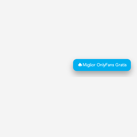
Copyright © 2026 Mistress Advisor | BG Tech Solutions Ltd
Mistress Advisor è il sito #1 per chi cerca Annunci di Mistress in Italia con
Recensioni Verificate. Essendo solo un sito di pubblicazione di annunci BDSM e
Fetish, dichiara espressamente la propria estraneità ad alcuna mediazione tra
utenti e inserzionisti. A tal scopo il sistema di pubblicazione degli annunci è
completamente automatizzato ed effettuato dal solo inserzionista senza alcuna
opera manuale di Mistress Advisor ad esclusione del solo vaglio, attività di