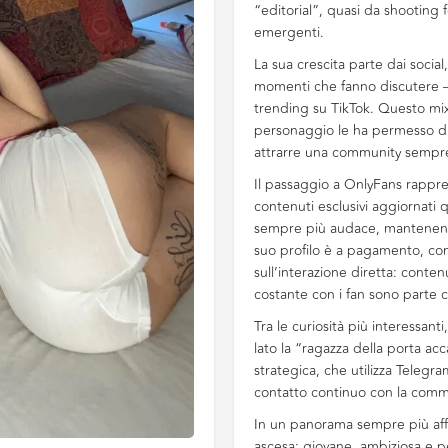
“editorial”, quasi da shooting 
emergenti.
La sua crescita parte dai social
momenti che fanno discutere 
trending su TikTok. Questo mix
personaggio le ha permesso di t
attrarre una community sempr
Il passaggio a OnlyFans rappre
contenuti esclusivi aggiornati 
sempre più audace, mantenendo 
suo profilo è a pagamento, con
sull’interazione diretta: conten
costante con i fan sono parte c
Tra le curiosità più interessanti
lato la “ragazza della porta ac
strategica, che utilizza Telegr
contatto continuo con la comm
In un panorama sempre più affo
ascesa: giovane, ambiziosa e pe