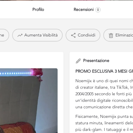
Profilo
Recensioni
0
one
Aumenta Visibilità
Condividi
Eliminazi
Presentazione
PROMO ESCLUSIVA 3 MESI G
Noemijix è uno di quei nomi c
di creator italiane, tra TikTok
2004/2005 secondo le fonti più
un’identità digitale riconoscibi
una comunicazione diretta che 
Fisicamente, Noemijix punta s
statura minuta, lineamenti delic
più dark-glam. I tatuaggi e il 