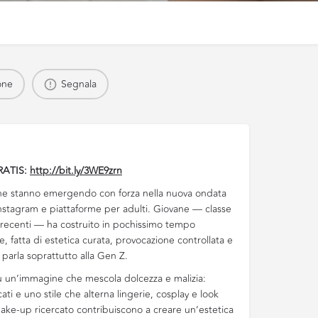
one
Segnala
RATIS:
http://bit.ly/3WE9zrn
he stanno emergendo con forza nella nuova ondata
, Instagram e piattaforme per adulti. Giovane — classe
 recenti — ha costruito in pochissimo tempo
le, fatta di estetica curata, provocazione controllata e
parla soprattutto alla Gen Z.
u un’immagine che mescola dolcezza e malizia:
ati e uno stile che alterna lingerie, cosplay e look
make-up ricercato contribuiscono a creare un’estetica