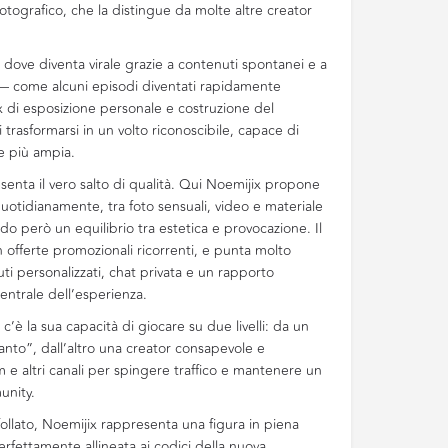
fotografico, che la distingue da molte altre creator
, dove diventa virale grazie a contenuti spontanei e a
— come alcuni episodi diventati rapidamente
 di esposizione personale e costruzione del
rasformarsi in un volto riconoscibile, capace di
e più ampia.
senta il vero salto di qualità. Qui Noemijix propone
quotidianamente, tra foto sensuali, video e materiale
però un equilibrio tra estetica e provocazione. Il
 offerte promozionali ricorrenti, e punta molto
uti personalizzati, chat privata e un rapporto
entrale dell’esperienza.
, c’è la sua capacità di giocare su due livelli: da un
canto”, dall’altro una creator consapevole e
am e altri canali per spingere traffico e mantenere un
unity.
llato, Noemijix rappresenta una figura in piena
rfettamente allineata ai codici della nuova