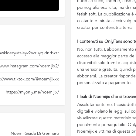
nudo artistico, lingerie, cospla
pornografia esplicita, ma di ma
fetish soft. La pubblicazione è
costante e mirata al coinvolgim
creator per contenuti a tema.
I contenuti su OnlyFans sono t
No, non tutti. L’abbonamento m
0mwkloecyutsleyv2avzuyqldnrbxrr
accesso alla maggior parte dei
disponibili solo tramite acquist
/www.instagram.com/noemijix2/
una versione gratuita, quindi 
abbonarsi. La creator risponde
://www.tiktok.com/@noemijixxx
personalizzata a pagamento.
https://myonly.me/noemijix/
I leak di Noemijix che si trovan
Assolutamente no. I cosiddetti
digitali e violano le leggi sul c
visualizzare questo materiale se
penalmente perseguibile. OnlyFa
Noemijix è vittima di questa pr
Noemi Giada Di Gennaro