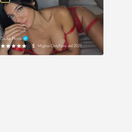
Giulia Floris
Miglior OnlyFans del 2025