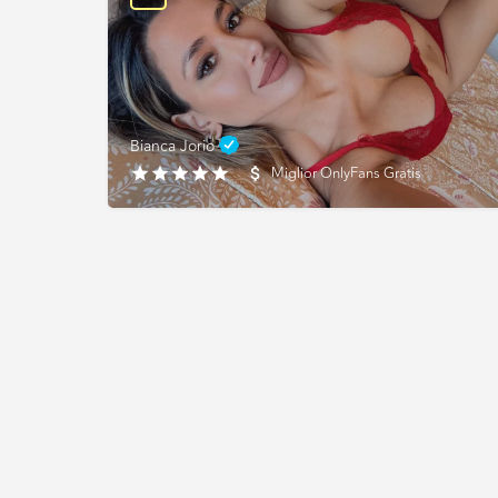
Bianca Jorio
Miglior OnlyFans Gratis