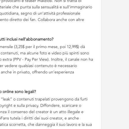
y provocanti e teaser maliziosi. Non si tratta di
teriale che punta sulla sensualità e sull’immaginario
 quotidiana, segno di un’attività professionale
ento diretto dei fan. Collabora anche con altre
utti inclusi nell’abbonamento?
ensile (3,25$ per il primo mese, poi 12,99$) dà
 contenuti, ma alcune foto e video più spinti sono
o extra (PPV - Pay Per View). Inoltre, il canale non ha
per vedere qualsiasi contenuto è necessario
 anche in privato, offrendo un’esperienza
o online sono legali?
 “leak” o contenuti trapelati provengono da furti
opyright e sulla privacy. Diffondere, scaricare o
nza il consenso del creator è un atto illegale e
ns tutela i diritti dei suoi creator, e anche
atica scorretta, che danneggia il suo lavoro e la sua