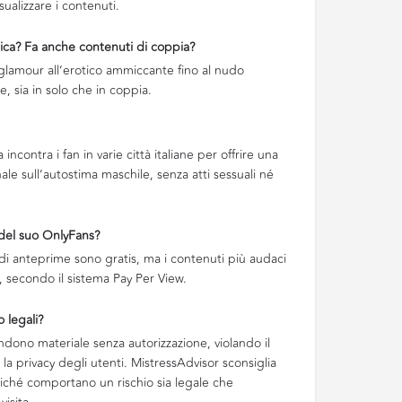
ualizzare i contenuti.
lica? Fa anche contenuti di coppia?
glamour all’erotico ammiccante fino al nudo
, sia in solo che in coppia.
 incontra i fan in varie città italiane per offrire una
ale sull’autostima maschile, senza atti sessuali né
 del suo OnlyFans?
d di anteprime sono gratis, ma i contenuti più audaci
 secondo il sistema Pay Per View.
o legali?
ondono materiale senza autorizzazione, violando il
la privacy degli utenti. MistressAdvisor sconsiglia
 poiché comportano un rischio sia legale che