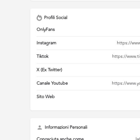
Profili Social
OnlyFans
Instagram
https://www
Tiktok
https://www.ti
X (Ex Twitter)
Canale Youtube
https://www.y
Sito Web
Informazioni Personali
Conosciuta anche come
la