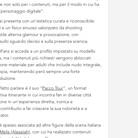
one non solo per i contenuti, ma per il modo in cui ha
 “personaggio digitale”.
 si presenta con un’estetica curata e riconoscibile:
i e un fisico sinuoso valorizzato da shooting
o stile alterna glamour e provocazione, con
ullo sguardo deciso e sulla presenza scenica.
yFans si accede a un profilo impostato su modello
a, ma i contenuti più richiesti vengono sbloccati
one materiale per adulti che include nudo integrale,
coppia, mantenendo però sempre una forte
duzione.
atto parlare è il suo “
Pacco Tour
”, un format
tiva itinerante in cui incontra fan in diverse città
ione in un’esperienza diretta, ironica e
contribuito a far crescere la sua notorietà e a
eator.
 è spesso associata ad altre figure della scena italiana
Melis (Alessiiah)
, con cui ha realizzato contenuti