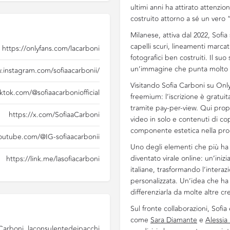
ultimi anni ha attirato attenzi
costruito attorno a sé un vero
Milanese, attiva dal 2022, Sofia
capelli scuri, lineamenti marcat
https://onlyfans.com/lacarboni
fotografici ben costruiti. Il su
un’immagine che punta molto s
.instagram.com/sofiaacarbonii/
Visitando Sofia Carboni su Onl
ktok.com/@sofiaacarboniofficial
freemium: l’iscrizione è gratuit
tramite pay-per-view. Qui prop
https://x.com/SofiaaCarboni
video in solo e contenuti di 
componente estetica nella pro
outube.com/@IG-sofiaacarbonii
Uno degli elementi che più ha f
diventato virale online: un’inizia
https://link.me/lasofiacarboni
italiane, trasformando l’interaz
personalizzata. Un’idea che ha 
differenziarla da molte altre cr
Sul fronte collaborazioni, Sofia
come
Sara Diamante
e
Alessia 
Carboni, laconsulentedeipacchi