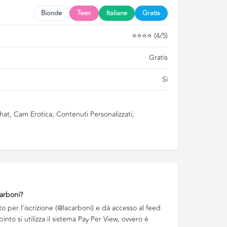
Bionde
Teen
Italiane
Gratis
⭐⭐⭐⭐ (4/5)
Gratis
Sì
chat, Cam Erotica, Contenuti Personalizzati,
arboni?
to per l’iscrizione (@lacarboni) e dà accesso al feed
into si utilizza il sistema Pay Per View, ovvero è