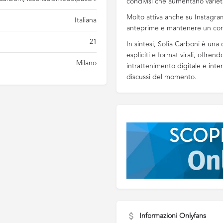
condivisi che aumentano varietà 
Molto attiva anche su Instagram
Italiana
anteprime e mantenere un con
21
In sintesi, Sofia Carboni è una
espliciti e format virali, offr
Milano
intrattenimento digitale e inte
discussi del momento.
Informazioni Onlyfans