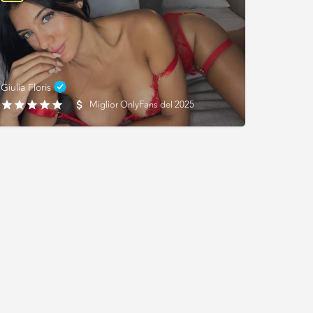
Giulia Floris
Miglior OnlyFans del 2025