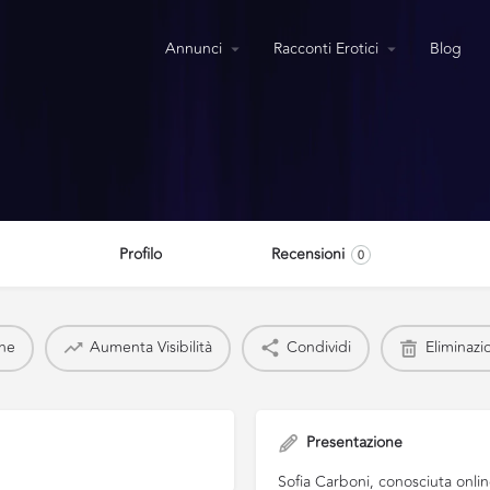
Annunci
Racconti Erotici
Blog
Profilo
Recensioni
0
one
Aumenta Visibilità
Condividi
Eliminazi
Presentazione
Sofia Carboni, conosciuta onli