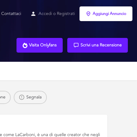
Contattaci
Accedi
o
Registrati
Aggiungi Annuncio
Visita Onlyfans
Scrivi una Recensione
one
Segnala
ne come LaCarboni, è una di quelle creator che negli