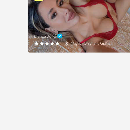
Bianca Jorio
Miglior OnlyFans Gratis