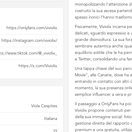
monopolizzando l’attenzione de
costruito la sua ascesa partend
spesso ironici l’hanno trasform
Fisicamente, Viviolix incarna p
https://onlyfans.com/viviolix
delicati, sguardo espressivo e 
grande disinvoltura. La sua forz
https://instagram.com/viviolix/
sembrare autentica anche quan
equilibrio sottile che le ha p
ps://www.tiktok.com/@_viviolix_
e Twitter, consolidando una fa
https://x.com/Viviolix
Una tappa chiave del suo perco
Movie”, alle Canarie, dove ha af
entrando in contatto con altri c
momento, la sua presenza onlin
semplice influencer a vera e pr
Il passaggio a OnlyFans ha poi a
Viola Cespites
Viviolix propone contenuti pe
della sua immagine social: foto 
Italiana
gestione diretta del rapporto con
premium e una gratuita, utiliz
22