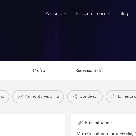
Annunci
Racconti Erotici
Blog
Profilo
Recensioni
0
one
Aumenta Visibilità
Condividi
Eliminazi
Presentazione
Viola Cespites, in arte Viviolix