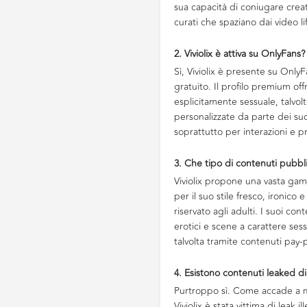
sua capacità di coniugare creat
curati che spaziano dai video lif
2. Viviolix è attiva su OnlyFans?
Sì, Viviolix è presente su Only
gratuito. Il profilo premium of
esplicitamente sessuale, talvol
personalizzate da parte dei suoi
soprattutto per interazioni e p
3. Che tipo di contenuti pubblic
Viviolix propone una vasta gam
per il suo stile fresco, ironico
riservato agli adulti. I suoi c
erotici e scene a carattere se
talvolta tramite contenuti pay-
4. Esistono contenuti leaked di 
Purtroppo sì. Come accade a mo
Viviolix è stata vittima di leak i