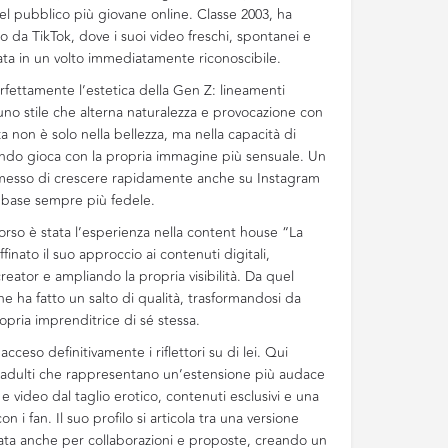
l pubblico più giovane online. Classe 2003, ha
o da TikTok, dove i suoi video freschi, spontanei e
ata in un volto immediatamente riconoscibile.
erfettamente l’estetica della Gen Z: lineamenti
uno stile che alterna naturalezza e provocazione con
a non è solo nella bellezza, ma nella capacità di
do gioca con la propria immagine più sensuale. Un
ermesso di crescere rapidamente anche su Instagram
nbase sempre più fedele.
rso è stata l’esperienza nella content house “La
finato il suo approccio ai contenuti digitali,
reator e ampliando la propria visibilità. Da quel
e ha fatto un salto di qualità, trasformandosi da
opria imprenditrice di sé stessa.
cceso definitivamente i riflettori su di lei. Qui
r adulti che rappresentano un’estensione più audace
e video dal taglio erotico, contenuti esclusivi e una
 i fan. Il suo profilo si articola tra una versione
zata anche per collaborazioni e proposte, creando un