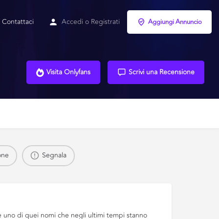
Contattaci
Accedi
o
Registrati
Aggiungi Annuncio
Visita Onlyfans
Scrivi una Recensione
one
Segnala
, è uno di quei nomi che negli ultimi tempi stanno