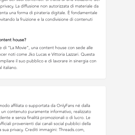
a privacy. La diffusione non autorizzata di materiale da
nta una forma di pirateria digitale. È fondamentale
 evitando la fruizione e la condivisione di contenuti
 content house?
rte di “La Movie”, una content house con sede alle
encer noti come Jko Lucas e Vittoria Lazzari. Questa
pliare il suo pubblico e di lavorare in sinergia con
 italiano.
odo affiliata o supportata da OnlyFans né dalla
di un contenuto puramente informativo, realizzato
ente e senza finalità promozionali o di lucro. Le
ficiali provenienti dai canali social pubblici della
la sua privacy. Crediti immagini: Threads.com,