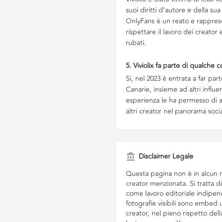
suoi diritti d’autore e della su
OnlyFans è un reato e rapprese
rispettare il lavoro dei creator
rubati.
5. Viviolix fa parte di qualche
Sì, nel 2023 è entrata a far pa
Canarie, insieme ad altri influ
esperienza le ha permesso di am
altri creator nel panorama social
Disclaimer Legale
Questa pagina non è in alcun m
creator menzionata. Si tratta 
come lavoro editoriale indipend
fotografie visibili sono embed uf
creator, nel pieno rispetto del