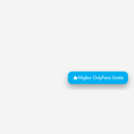
i pubblicazione di annunci BDSM e Fetish, dichiara
ione degli annunci è completamente automatizzato ed
ività di moderazione, dell’annuncio stesso.