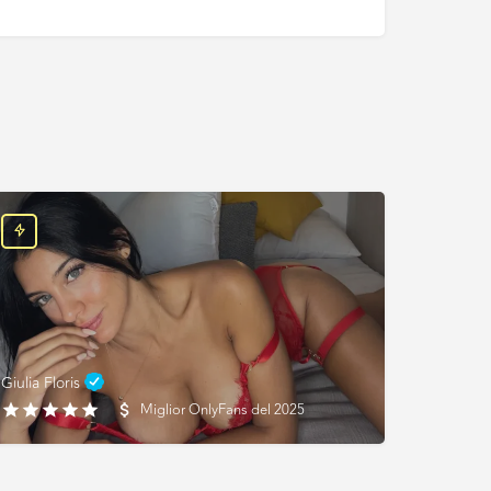
Giulia Floris
Miglior OnlyFans del 2025