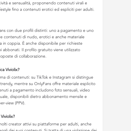
ività e sensualità, proponendo contenuti virali e
estyle fino a contenuti erotici ed espliciti per adulti.
Fans con due profili distinti: uno a pagamento e uno
fre contenuti di nudo, erotici e anche materiale
ta in coppia. È anche disponibile per richieste
 abbonati. Il profilo gratuito viene utilizzato
roposte di collaborazione.
a Viviolix?
ma di contenuti: su TikTok e Instagram si distingue
 e trendy, mentre su OnlyFans offre materiale esplicito
ontenuti a pagamento includono foto sensuali, video
ssuale, disponibili dietro abbonamento mensile e
per-view (PPV).
Viviolix?
lti creator attivi su piattaforme per adulti, anche
llegali dei suoi contenuti. Si tratta di una violazione dei