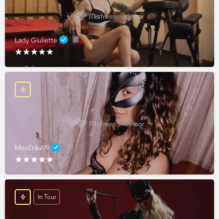
Lady Giuliette
MissErika99
In Tour