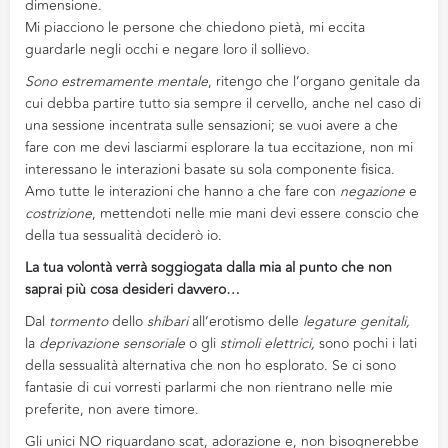
dimensione.
Mi piacciono le persone che chiedono pietà, mi eccita
guardarle negli occhi e negare loro il sollievo.
Sono estremamente mentale
, ritengo che l’organo genitale da
cui debba partire tutto sia sempre il cervello, anche nel caso di
una sessione incentrata sulle sensazioni; se vuoi avere a che
fare con me devi lasciarmi esplorare la tua eccitazione, non mi
interessano le interazioni basate su sola componente fisica.
Amo tutte le interazioni che hanno a che fare con
negazione
e
costrizione
, mettendoti nelle mie mani devi essere conscio che
della tua sessualità deciderò io.
La tua volontà verrà soggiogata dalla mia al punto che non
saprai più cosa desideri davvero…
Dal
tormento
dello
shibari
all’erotismo delle
legature genitali,
la
deprivazione sensoriale
o gli
stimoli elettrici,
sono pochi i lati
della sessualità alternativa che non ho esplorato. Se ci sono
fantasie di cui vorresti parlarmi che non rientrano nelle mie
preferite, non avere timore.
Gli unici NO riguardano scat, adorazione e, non bisognerebbe