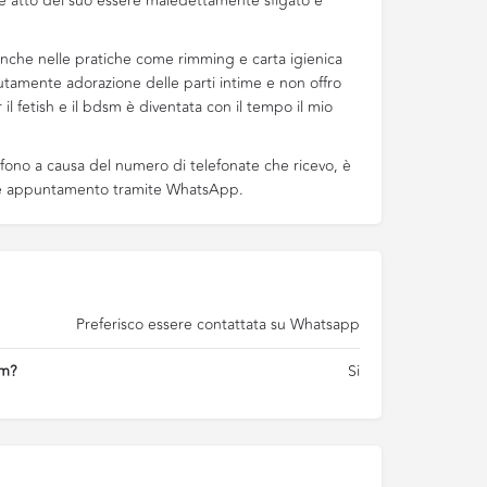
e atto del suo essere maledettamente sfigato e
 anche nelle pratiche come rimming e carta igienica
amente adorazione delle parti intime e non offro
r il fetish e il bdsm è diventata con il tempo il mio
efono a causa del numero di telefonate che ricevo, è
ere appuntamento tramite WhatsApp.
Preferisco essere contattata su Whatsapp
am?
Si