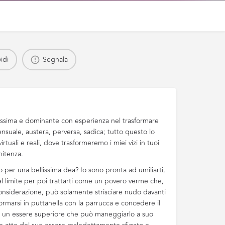
idi
Segnala
lissima e dominante con esperienza nel trasformare
ensuale, austera, perversa, sadica; tutto questo lo
rtuali e reali, dove trasformeremo i miei vizi in tuoi
nitenza.
o per una bellissima dea? Io sono pronta ad umiliarti,
 al limite per poi trattarti come un povero verme che,
onsiderazione, può solamente strisciare nudo davanti
ormarsi in puttanella con la parrucca e concedere il
 un essere superiore che può maneggiarlo a suo