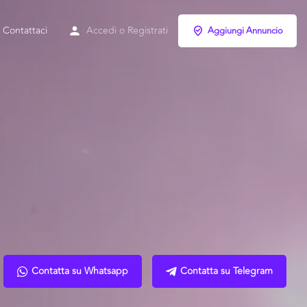
Contattaci
Accedi
o
Registrati
Aggiungi Annuncio
Contatta su Whatsapp
Contatta su Telegram