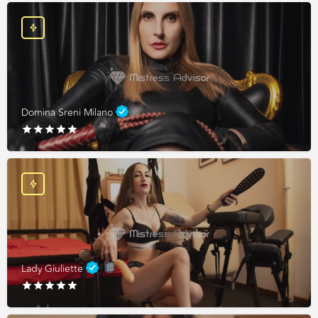
Domina Sreni Milano
Lady Giuliette