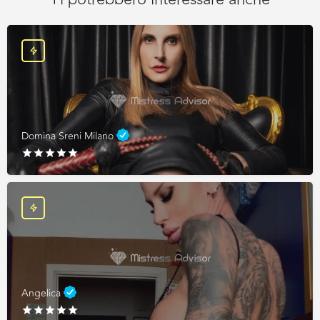
Domina Sreni Milano
Angelica