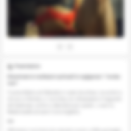
Presentazione
Dimenticate le meditazioni spirituali/ le negligenze/ i “rendez-
vous”.
Ti potrai Esibire ed Obbedire in veste da schiavo, ma anche tu
che sei un feticista, e i tuoi kinky non oltrepassano il traguardo
del Sadomaso, anche tu debutterai per questo , e saro Io,
Mademoiselle ad avere l’unico biglietto.
•••
Affronterai i tuoi timori più nascosti e sconci, al Mio guinzaglio,