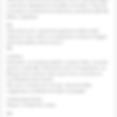
in ginocchio, abbasserai le tue spalle, la tua testa, il rosso del
tuo pudore e prostrerai la tua devozione, pendendo dalle Mie
labbra, ringrazierai.
•••
Infatti dicono che “quando fai qualcosa di nobile e bello
nessuno lo nota, il sole è uno spettacolo e tuttavia la maggior
parte del pubblico dorme ancora ”
•••
Carattere:
Dominante, con tendenze sadiche, mi piace ridere, ma anche
giocare a modo Mio. D’altronde la vita è uno spettacolo, è la
Mia gira intorno all’arte e alla musica come un bicchiere di
Louis Roederer Brut Premier.
Non sono un’amante dei “principi” old-school della
maggioranza, annebbiati da indotti mal spiegati.
Caratteristiche fisiche:
Altezza 1.75 Piede 39 e mezzo
•••