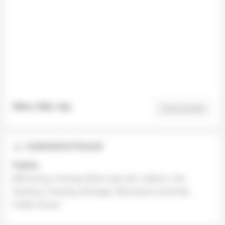
Milano, Milan, Italy
Come arrivare
Caratteristiche Personali
Pratiche
Ball-busting, Anal play, Elettro play, Sph, Solletico, Cbt,
Spanking, Trampling, Bondage, Deprivazione sensoriale,
Golden shower