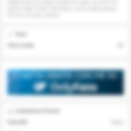
stabiliti prima, poi vengono testati con rigore. Se cerchi una
guida crudele, lucida e dominante, io sono quella presenza
che non ti coccola, ti plasma.
Tributi
Tributo Iniziale
20€
Caratteristiche Personali
Nazionalità
Italiana