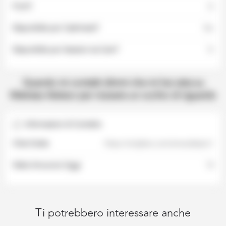
Fumi?
Sì
Disponibile per Cashmeet?
No
Disponibile per Sessioni via Cam?
Si
Informazioni di Contatto
Chat Gratis
https://onlyfans.com/smeraldaa/c1
Visite Annuncio Oggi
10
Ti potrebbero interessare anche