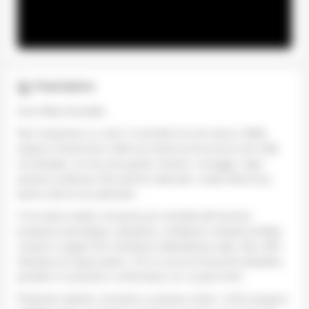
Presentazione
Sono Miss Smeralda.
Non interpreto un ruolo: il controllo è la mia natura. Nelle
sessioni virtuali entro nella tua mente prima ancora che nelle
tue fantasie. La mia voce guida, impone, corregge. Ogni
parola è scelta per farti sentire osservato, messo alla prova,
spinto oltre le tue abitudini.
Il mio stile è sadico nel senso più mentale del termine:
pressione psicologica, disciplina, umiliazione verbale studiata,
compiti e regole che richiedono obbedienza reale. Non offro
dolcezza né rassicurazioni. Chi mi cerca lo fa perché desidera
perdere il comando e confrontarsi con i propri limiti.
Pretendo rispetto, sincerità e consenso chiaro. I limiti vengono