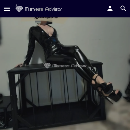
QueenDom
Contatta su Whatsapp