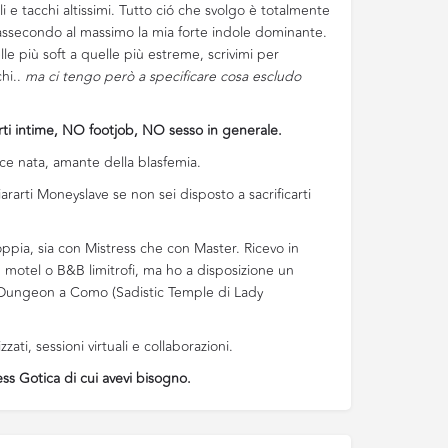
li e tacchi altissimi. Tutto ció che svolgo è totalmente
assecondo al massimo la mia forte indole dominante.
le più soft a quelle più estreme, scrivimi per
chi..
ma ci tengo però a specificare cosa escludo
ti intime, NO footjob, NO sesso in generale.
ce nata, amante della blasfemia.
arti Moneyslave se non sei disposto a sacrificarti
oppia, sia con Mistress che con Master. Ricevo in
 motel o B&B limitrofi, ma ho a disposizione un
o Dungeon a Como (Sadistic Temple di Lady
ati, sessioni virtuali e collaborazioni.
ess Gotica di cui avevi bisogno.