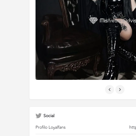
Social
Profilo Loyalfans
htt