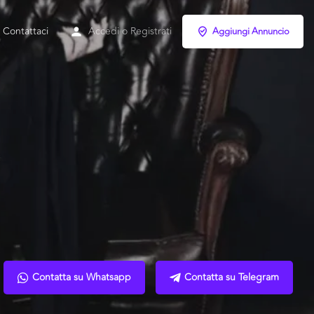
Contattaci
Accedi
o
Registrati
Aggiungi Annuncio
Contatta su Whatsapp
Contatta su Telegram