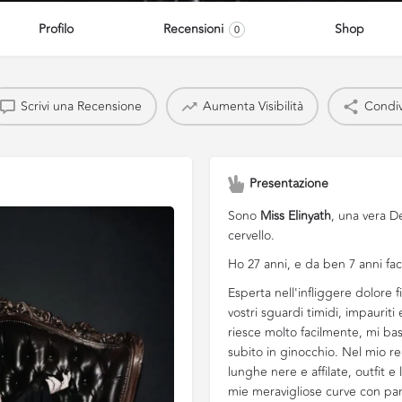
Profilo
Recensioni
Shop
0
Scrivi una Recensione
Aumenta Visibilità
Condiv
Presentazione
Sono
Miss Elinyath
, una vera D
cervello.
Ho 27 anni, e da ben 7 anni f
Esperta nell'infliggere dolore f
vostri sguardi timidi, impaurit
riesce molto facilmente, mi bas
subito in ginocchio. Nel mio r
lunghe nere e affilate, outfit e
mie meravigliose curve con pant