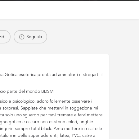
idi
Segnala
ea Gotica esoterica pronta ad ammaliarti e stregarti il
accio parte del mondo BDSM.
isico e psicologico, adoro follemente osservare i
i e sorpresi. Sappiate che mettervi in soggezione mi
ta solo uno sguardo per farvi tremare e farvi mettere
egno gotico e oscuro non esistono colori, unghie
 lingerie sempre total black. Amo mettere in risalto le
aloni in pelle super aderenti, latex, PVC, calze a