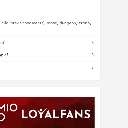
cilio (previa conoscenza), motel, dungeon, airbnb,
am?
Si
ppia?
Si
Si