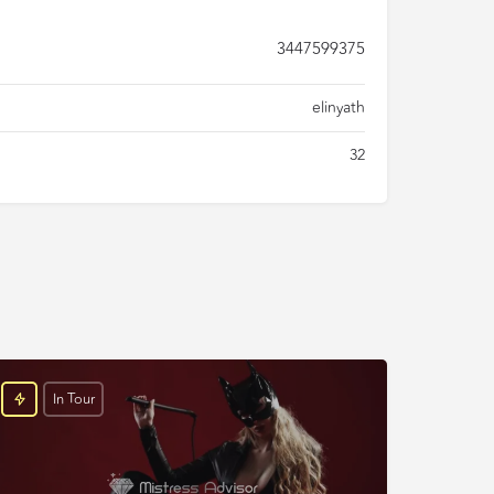
3447599375
elinyath
32
In Tour