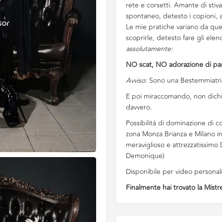
rete e corsetti. Amante di stiva
spontaneo, detesto i copioni, 
Le mie pratiche variano da quel
scoprirle, detesto fare gli elen
assolutamente:
NO scat, NO adorazione di par
Avviso
: Sono una Bestemmiatri
E poi miraccomando, non dichiar
davvero.
Possibilitá di dominazione di c
zona Monza Brianza e Milano in
meraviglioso e attrezzatissim
Demonique)
Disponibile per video personalizz
Finalmente hai trovato la Mistr