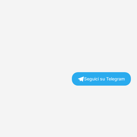
Seguici su Telegram
Copyright © 2026 Mistress Advisor | BG Tech Solutions Ltd
Mistress Advisor è il sito #1 per chi cerca Annunci di Mistress in Italia con
Recensioni Verificate. Essendo solo un sito di pubblicazione di annunci BDSM e
Fetish, dichiara espressamente la propria estraneità ad alcuna mediazione tra