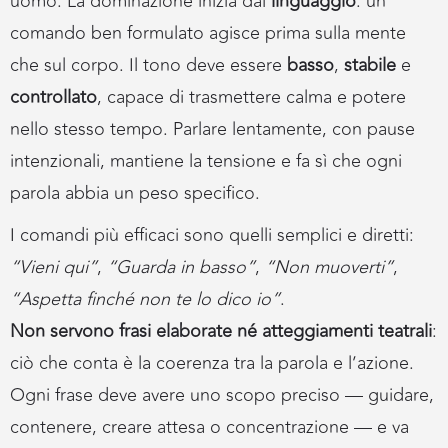
uomo. La dominazione inizia dal
linguaggio
: un
comando ben formulato agisce prima sulla mente
che sul corpo. Il tono deve essere
basso
,
stabile
e
controllato
, capace di trasmettere calma e potere
nello stesso tempo. Parlare lentamente, con pause
intenzionali, mantiene la tensione e fa sì che ogni
parola abbia un peso specifico.
I comandi più efficaci sono quelli semplici e diretti:
“Vieni qui”
,
“Guarda in basso”
,
“Non muoverti”
,
“Aspetta finché non te lo dico io”
.
Non servono frasi elaborate né atteggiamenti teatrali
:
ciò che conta è la coerenza tra la parola e l’azione.
Ogni frase deve avere uno scopo preciso — guidare,
contenere, creare attesa o concentrazione — e va