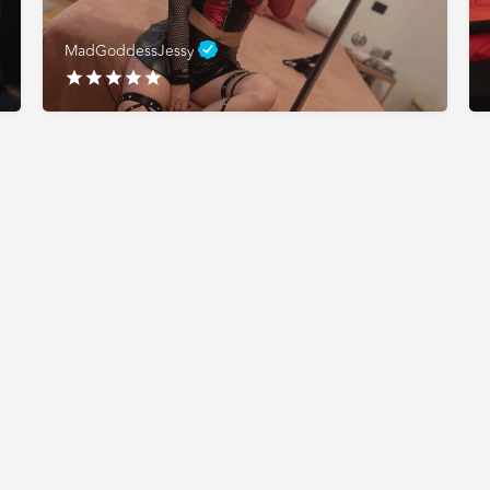
MadGoddessJessy