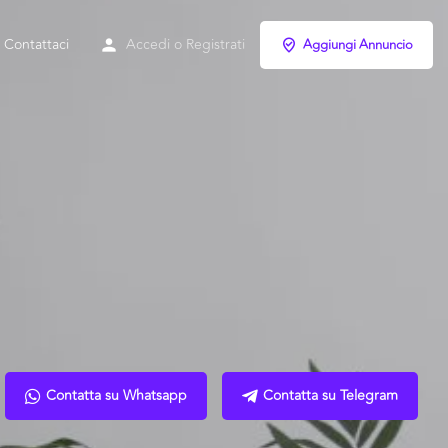
Contattaci
Accedi
o
Registrati
Aggiungi Annuncio
Contatta su Whatsapp
Contatta su Telegram