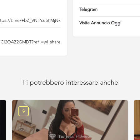
Telegram
ttps://t.me/+bZ_VNiPcu5tjMjNk
Visite Annuncio Oggi
s/27CI2OAZ2GMDT?ref_=wl_share
Ti potrebbero interessare anche