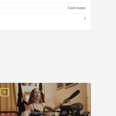
badroseee
7