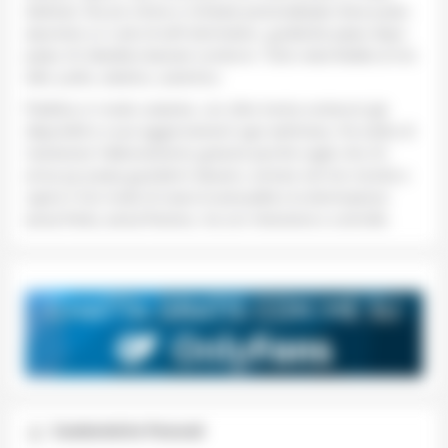
dedicati, live più intime e richieste personalizzate dove posso
assumere un ruolo di soft domination, guidando passo dopo
passo chi desidera lasciarsi condurre. Tutto resta fedele al mio
stile: pulito, estetico, autentico.
Pubblico in modo costante, con oltre trenta contenuti già
disponibili e nuovi aggiornamenti ogni settimana. Ho scelto di
mantenere l’abbonamento gratuito perché voglio che chi
arriva qui possa guardarmi davvero, entrare nel mio mondo e
capire il mio modo di vivere la sensualità e la dominazione:
senza fretta, senza finzione, ma con intenzione e controllo.
Caratteristiche Personali