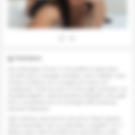
Presentazione
Sono Sofia Sogno, 27 anni, e il mio profilo è lo spazio dove
controllo tutto io: immagine, atmosfera, ritmo e desideri. Sono
tornata su OnlyFans con un progetto più maturo, più
consapevole e molto più vicino a ciò che voglio raccontare: una
sensualità elegante, costruita attraverso fotografia curata, gesti
lenti e una presenza che non ha bisogno dell’eccesso per
dominare l’attenzione.
Ogni contenuto nasce da me e solo da me. Niente agenzie,
niente intermediari: sono io a rispondere, a scegliere i toni, a
dettare il gioco. Nel mio profilo trovi nudo artistico e video