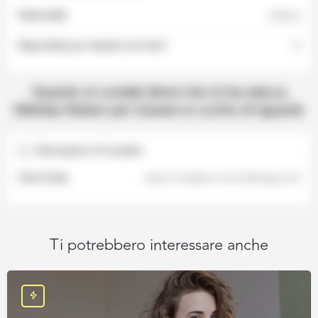
Nazionalità
Italiana
Disponibile per Sessioni via Cam?
Si
Informazioni di Contatto
Chat Gratis
https://onlyfans.com/sofiasogno/c2
Ti potrebbero interessare anche